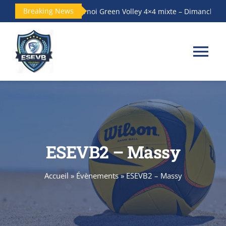
Passer
Breaking News
Tournoi Green Volley 4×4 mixte – Dimanche14 j
au
contenu
Tog
Nav
Accueil
Le club
ESEVB2 – Massy
Les Équipes
Accueil
»
Évènements
»
ESEVB2 – Massy
Actualités
Galerie