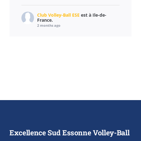
Club Volley-Ball ESE
est à Ile-de-
France.
2 months ago
Un cadre magnifique, une météo superbe et
des équipements au top ! ☀️
Tout d'abord merci à Mairie Étampes pour la
mise à disposition du terrain.
Merci également à notre sponsor Artus pour
nous avoir fourni une grande quantité de
cadeaux pour les jeux supplémentaires
présents dans la journée !
Le déroulement des tournois s’est passé de
manière très fluide et tout le monde a
Excellence Sud Essonne Volley-Ball
apprécié le tournoi not
...
See More