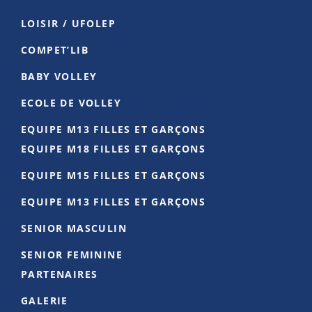
Photo
LOISIR / UFOLEP
Voir sur Facebook
·
Partager
COMPET’LIB
BABY VOLLEY
Club Volley-Ball ESE
2 months ago
ECOLE DE VOLLEY
Félicitations à Alexandre pour sa sélection au
EQUIPE M13 FILLES ET GARÇONS
stage de l'Equipe de France U17 ! 🔵
EQUIPE M18 FILLES ET GARÇONS
Un beau résultat pour le joueur mais
EQUIPE M15 FILLES ET GARÇONS
également pour les entraîneurs qui l'ont
EQUIPE M13 FILLES ET GARÇONS
accompagné depuis son premier jour 💪🏻
SENIOR MASCULIN
Photo
SENIOR FEMININE
Voir sur Facebook
·
Partager
PARTENAIRES
Club Volley-Ball ESE
GALERIE
2 months ago