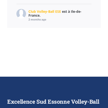
Club Volley-Ball ESE
est à Ile-de-
France.
2 months ago
Un cadre magnifique, une météo superbe et
des équipements au top ! ☀️
Tout d'abord merci à Mairie Étampes pour la
mise à disposition du terrain.
Merci également à notre sponsor Artus pour
nous avoir fourni une grande quantité de
cadeaux pour les jeux supplémentaires
présents dans la journée !
Le déroulement des tournois s’est passé de
manière très fluide et tout le monde a
Excellence Sud Essonne Volley-Ball
apprécié le tournoi not
...
See More