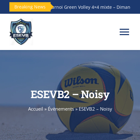
Passer
Breaking News
Tournoi Green Volley 4×4 mixte – Dimanche14 
au
contenu
Tog
Nav
Accueil
Le club
ESEVB2 – Noisy
Les Équipes
Accueil
»
Évènements
»
ESEVB2 – Noisy
Actualités
Galerie