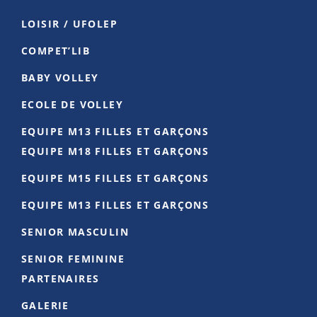
Photo
LOISIR / UFOLEP
Voir sur Facebook
·
Partager
COMPET’LIB
BABY VOLLEY
Club Volley-Ball ESE
2 months ago
ECOLE DE VOLLEY
Félicitations à Alexandre pour sa sélection au
EQUIPE M13 FILLES ET GARÇONS
stage de l'Equipe de France U17 ! 🔵
EQUIPE M18 FILLES ET GARÇONS
Un beau résultat pour le joueur mais
EQUIPE M15 FILLES ET GARÇONS
également pour les entraîneurs qui l'ont
EQUIPE M13 FILLES ET GARÇONS
accompagné depuis son premier jour 💪🏻
SENIOR MASCULIN
Photo
SENIOR FEMININE
Voir sur Facebook
·
Partager
PARTENAIRES
Club Volley-Ball ESE
GALERIE
2 months ago