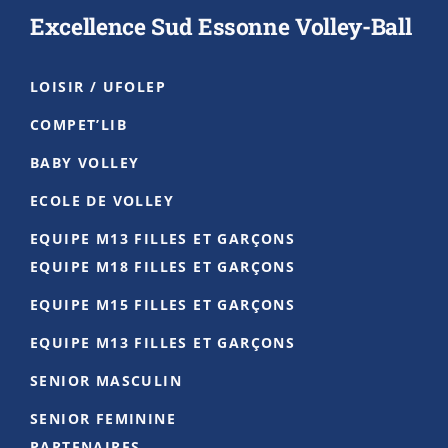
manière très fluide et tout le monde a
Excellence Sud Essonne Volley-Ball
apprécié le tournoi not
...
See More
Photo
LOISIR / UFOLEP
Voir sur Facebook
·
Partager
COMPET’LIB
BABY VOLLEY
Club Volley-Ball ESE
2 months ago
ECOLE DE VOLLEY
Félicitations à Alexandre pour sa sélection au
EQUIPE M13 FILLES ET GARÇONS
stage de l'Equipe de France U17 ! 🔵
EQUIPE M18 FILLES ET GARÇONS
Un beau résultat pour le joueur mais
EQUIPE M15 FILLES ET GARÇONS
également pour les entraîneurs qui l'ont
EQUIPE M13 FILLES ET GARÇONS
accompagné depuis son premier jour 💪🏻
SENIOR MASCULIN
Photo
SENIOR FEMININE
Voir sur Facebook
·
Partager
PARTENAIRES