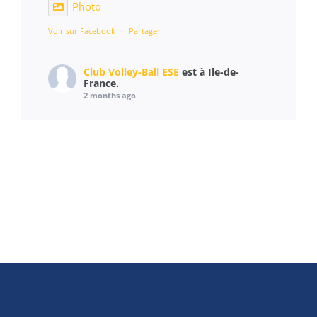
Photo
Voir sur Facebook
·
Partager
Club Volley-Ball ESE
est à Ile-de-
France.
2 months ago
Un cadre magnifique, une météo superbe et
des équipements au top ! ☀️
Tout d'abord merci à Mairie Étampes pour la
mise à disposition du terrain.
Merci également à notre sponsor Artus pour
nous avoir fourni une grande quantité de
cadeaux pour les jeux supplémentaires
présents dans la journée !
Le déroulement des tournois s’est passé de