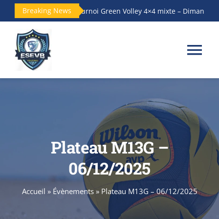
Passer
Breaking News
Tournoi Green Volley 4×4 mixte – Dimanche14 
au
contenu
Tog
Nav
Accueil
Le club
Plateau M13G –
Les Équipes
06/12/2025
Actualités
Accueil
»
Évènements
»
Plateau M13G – 06/12/2025
Galerie