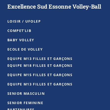
manière très fluide et tout le monde a
Excellence Sud Essonne Volley-Ball
apprécié le tournoi not
...
See More
Photo
LOISIR / UFOLEP
Voir sur Facebook
·
Partager
COMPET’LIB
BABY VOLLEY
Club Volley-Ball ESE
2 months ago
ECOLE DE VOLLEY
Félicitations à Alexandre pour sa sélection au
EQUIPE M13 FILLES ET GARÇONS
stage de l'Equipe de France U17 ! 🔵
EQUIPE M18 FILLES ET GARÇONS
Un beau résultat pour le joueur mais
EQUIPE M15 FILLES ET GARÇONS
également pour les entraîneurs qui l'ont
EQUIPE M13 FILLES ET GARÇONS
accompagné depuis son premier jour 💪🏻
SENIOR MASCULIN
Photo
SENIOR FEMININE
Voir sur Facebook
·
Partager
PARTENAIRES