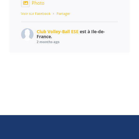
Photo
Voir sur Facebook
·
Partager
Club Volley-Ball ESE
est à Ile-de-
France.
2 months ago
Un cadre magnifique, une météo superbe et
des équipements au top ! ☀️
Tout d'abord merci à Mairie Étampes pour la
mise à disposition du terrain.
Merci également à notre sponsor Artus pour
nous avoir fourni une grande quantité de
cadeaux pour les jeux supplémentaires
présents dans la journée !
Le déroulement des tournois s’est passé de