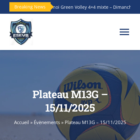
Passer
Breaking News
Tournoi Green Volley 4×4 mixte – Dimanche14 ju
au
contenu
Tog
Nav
Accueil
Le club
Plateau M13G –
Les Équipes
15/11/2025
Actualités
Accueil
»
Évènements
»
Plateau M13G – 15/11/2025
Galerie