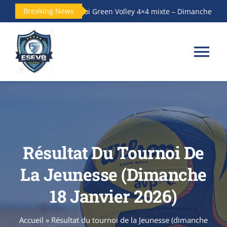
Passer
Breaking News
Tournoi Green Volley 4×4 mixte – Dimanche14 juin 2
au
contenu
Tog
Nav
Accueil
Le club
Résultat Du Tournoi De
Les Équipes
La Jeunesse (dimanche
18 Janvier 2026)
Actualités
Accueil
»
Résultat du tournoi de la Jeunesse (dimanche
Galerie