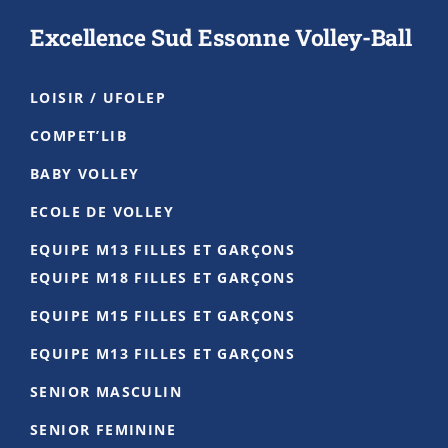
manière très fluide et tout le monde a
Excellence Sud Essonne Volley-Ball
apprécié le tournoi not
...
See More
Photo
LOISIR / UFOLEP
Voir sur Facebook
·
Partager
COMPET’LIB
BABY VOLLEY
Club Volley-Ball ESE
2 months ago
ECOLE DE VOLLEY
Félicitations à Alexandre pour sa sélection au
EQUIPE M13 FILLES ET GARÇONS
stage de l'Equipe de France U17 ! 🔵
EQUIPE M18 FILLES ET GARÇONS
Un beau résultat pour le joueur mais
EQUIPE M15 FILLES ET GARÇONS
également pour les entraîneurs qui l'ont
EQUIPE M13 FILLES ET GARÇONS
accompagné depuis son premier jour 💪🏻
SENIOR MASCULIN
Photo
SENIOR FEMININE
Voir sur Facebook
·
Partager