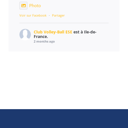
Photo
Voir sur Facebook
·
Partager
Club Volley-Ball ESE
est à Ile-de-
France.
2 months ago
Un cadre magnifique, une météo superbe et
des équipements au top ! ☀️
Tout d'abord merci à Mairie Étampes pour la
mise à disposition du terrain.
Merci également à notre sponsor Artus pour
nous avoir fourni une grande quantité de
cadeaux pour les jeux supplémentaires
présents dans la journée !
Le déroulement des tournois s’est passé de