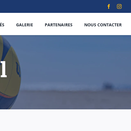
|
 juin 2026
Tournoi Green Volley 3×3 masculin – Samedi 13 j
ÉS
GALERIE
PARTENAIRES
NOUS CONTACTER
l